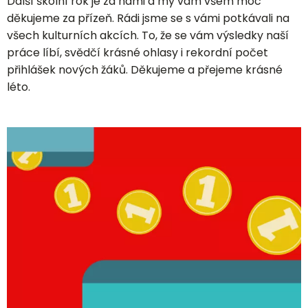
Další školní rok je za námi a my vám všem moc
děkujeme za přízeň. Rádi jsme se s vámi potkávali na
všech kulturních akcích. To, že se vám výsledky naší
práce líbí, svědčí krásné ohlasy i rekordní počet
přihlášek nových žáků. Děkujeme a přejeme krásné
léto.