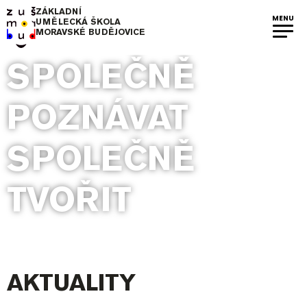
ZÁKLADNÍ
MENU
UMĚLECKÁ ŠKOLA
MORAVSKÉ BUDĚJOVICE
SPOLEČNĚ
POZNÁVAT
SPOLEČNĚ
TVOŘIT
AKTUALITY