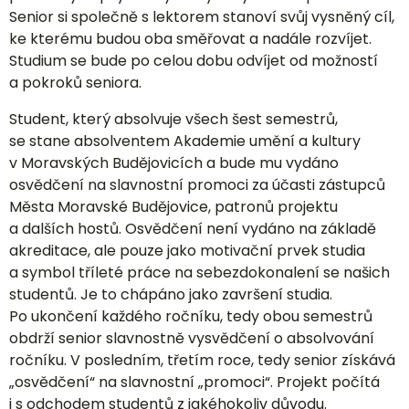
Senior si společně s lektorem stanoví svůj vysněný cíl,
ke kterému budou oba směřovat a nadále rozvíjet.
Studium se bude po celou dobu odvíjet od možností
a pokroků seniora.
Student, který absolvuje všech šest semestrů,
se stane absolventem Akademie umění a kultury
v Moravských Budějovicích a bude mu vydáno
osvědčení na slavnostní promoci za účasti zástupců
Města Moravské Budějovice, patronů projektu
a dalších hostů. Osvědčení není vydáno na základě
akreditace, ale pouze jako motivační prvek studia
a symbol tříleté práce na sebezdokonalení se našich
studentů. Je to chápáno jako završení studia.
Po ukončení každého ročníku, tedy obou semestrů
obdrží senior slavnostně vysvědčení o absolvování
ročníku. V posledním, třetím roce, tedy senior získává
„osvědčení“ na slavnostní „promoci“. Projekt počítá
i s odchodem studentů z jakéhokoliv důvodu.