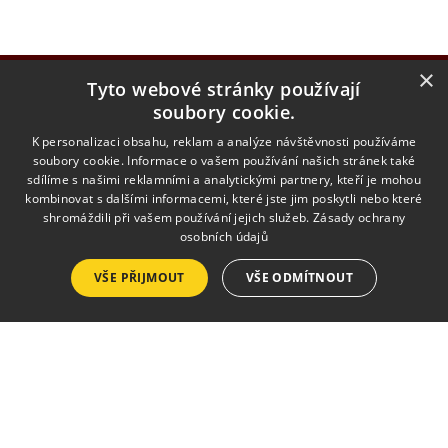
×
Tyto webové stránky používají
soubory cookie.
K personalizaci obsahu, reklam a analýze návštěvnosti používáme
soubory cookie. Informace o vašem používání našich stránek také
sdílíme s našimi reklamními a analytickými partnery, kteří je mohou
kombinovat s dalšími informacemi, které jste jim poskytli nebo které
shromáždili při vašem používání jejich služeb.
Zásady ochrany
MENU
osobních údajů
VŠE PŘIJMOUT
Úvod
VŠE ODMÍTNOUT
O škole
Obory
Pro rodiče
Fotogalerie
Kontakty