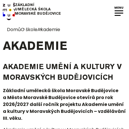
ZÁKLADNÍ
MENU
UMĚLECKÁ ŠKOLA
MORAVSKÉ BUDĚJOVICE
Domů
O škole
Akademie
AKADEMIE
AKADEMIE UMĚNÍ A KULTURY V
MORAVSKÝCH BUDĚJOVICÍCH
Základní umělecká škola Moravské Budějovice
a Město Moravské Budějovice otevírá pro rok
2026/2027 další ročník projektu Akademie umění
a kultury v Moravských Budějovicích – vzdělávání
III. věku.