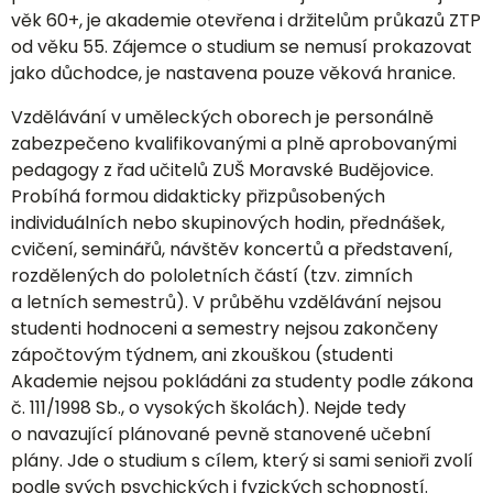
věk 60+, je akademie otevřena i držitelům průkazů ZTP
od věku 55. Zájemce o studium se nemusí prokazovat
jako důchodce, je nastavena pouze věková hranice.
Vzdělávání v uměleckých oborech je personálně
zabezpečeno kvalifikovanými a plně aprobovanými
pedagogy z řad učitelů ZUŠ Moravské Budějovice.
Probíhá formou didakticky přizpůsobených
individuálních nebo skupinových hodin, přednášek,
cvičení, seminářů, návštěv koncertů a představení,
rozdělených do pololetních částí (tzv. zimních
a letních semestrů). V průběhu vzdělávání nejsou
studenti hodnoceni a semestry nejsou zakončeny
zápočtovým týdnem, ani zkouškou (studenti
Akademie nejsou pokládáni za studenty podle zákona
č. 111/1998 Sb., o vysokých školách). Nejde tedy
o navazující plánované pevně stanovené učební
plány. Jde o studium s cílem, který si sami senioři zvolí
podle svých psychických i fyzických schopností.