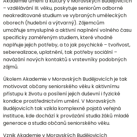
Akademie umění a kultury v Moravských Budějovicích
– vzdělávání III. věku, poskytuje seniorům odborné
neakreditované studium ve vybraných uměleckých
oborech (hudební a výtvarný). Zájemcům
umožňuje smysluplné a aktivní naplnění volného času
specificky zaměřeným studiem, které vhodně
naplňuje jejich potřeby, a to jak psychické – tvořivost,
seberealizace, uplatnění, tak potřeby sociální –
navázání nových kontaktů s vrstevníky podobných
zájmů.
Úkolem Akademie v Moravských Budějovicích je tak
motivovat občany seniorského věku k aktivnímu
přístupu k životu a posílení jejich duševní i fyzické
kondice prostřednictvím umění. V Moravských
Budějovicích tak vzikla komplexně pojatá veřejná
instituce, kde dochází k provázání studia žáků mladé
generace a studia občanů seniorského věku.
Vznik Akademie v Moravských Budějovicích