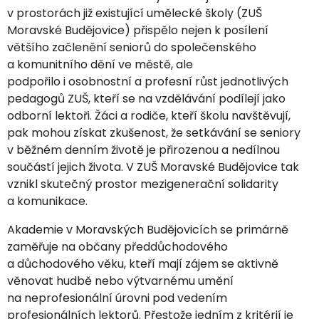
v prostorách již existující umělecké školy (ZUŠ
Moravské Budějovice) přispělo nejen k posílení
většího začlenění seniorů do společenského
a komunitního dění ve městě, ale
podpořilo i osobnostní a profesní růst jednotlivých
pedagogů ZUŠ, kteří se na vzdělávání podílejí jako
odborní lektoři. Žáci a rodiče, kteří školu navštěvují,
pak mohou získat zkušenost, že setkávání se seniory
v běžném denním životě je přirozenou a nedílnou
součástí jejich života. V ZUŠ Moravské Budějovice tak
vznikl skutečný prostor mezigenerační solidarity
a komunikace.
Akademie v Moravských Budějovicích se primárně
zaměřuje na občany předdůchodového
a důchodového věku, kteří mají zájem se aktivně
věnovat hudbě nebo výtvarnému umění
na neprofesionální úrovni pod vedením
profesionálních lektorů. Přestože jedním z kritérií je