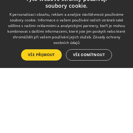
soubory cookie.
K personalizaci obsahu, reklam a analýze návštěvnosti používáme
soubory cookie. Informace o vašem používání našich stránek také
sdílíme s našimi reklamními a analytickými partnery, kteří je mohou
kombinovat s dalšími informacemi, které jste jim poskytli nebo které
shromáždili při vašem používání jejich služeb.
Zásady ochrany
osobních údajů
VŠE PŘIJMOUT
VŠE ODMÍTNOUT
MENU
Úvod
O škole
Obory
Pro rodiče
Fotogalerie
Kontakty