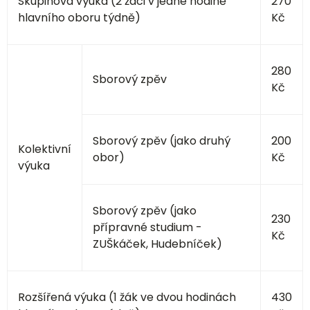
Skupinová výuka (2 žáci v jedné hodině
270
hlavního oboru týdně)
Kč
280
Sborový zpěv
Kč
Sborový zpěv (jako druhý
200
Kolektivní
obor)
Kč
výuka
Sborový zpěv (jako
230
přípravné studium -
Kč
ZUŠkáček, Hudebníček)
Rozšířená výuka (1 žák ve dvou hodinách
430