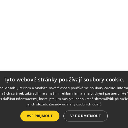
Tyto webové stránky používají soubory cookie.
zaci obsahu, reklam a analýze návštěvnosti používáme soubory cookie. Infor
našich stránek také sdílíme s našimi reklamními a analytickými partnery, kte
s dalšími informacemi, které jste jim poskytli nebo které shromáždili při vaš
jejich služeb.
Zásady ochrany osobních údajů
NU
KONTA
VŠE PŘIJMOUT
VŠE ODMÍTNOUT