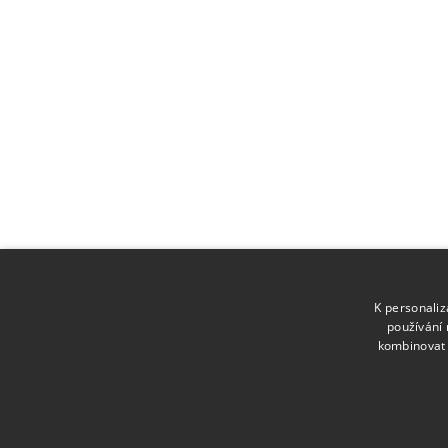
K personali
používání 
kombinovat 
ME