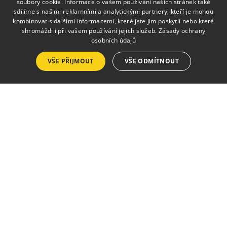
soubory cookie. Informace o vašem používání našich stránek také
sdílíme s našimi reklamními a analytickými partnery, kteří je mohou
kombinovat s dalšími informacemi, které jste jim poskytli nebo které
shromáždili při vašem používání jejich služeb.
Zásady ochrany
osobních údajů
VŠE PŘIJMOUT
VŠE ODMÍTNOUT
MENU
Úvod
O škole
Obory
Pro rodiče
Fotogalerie
Kontakty
KONTAKTY