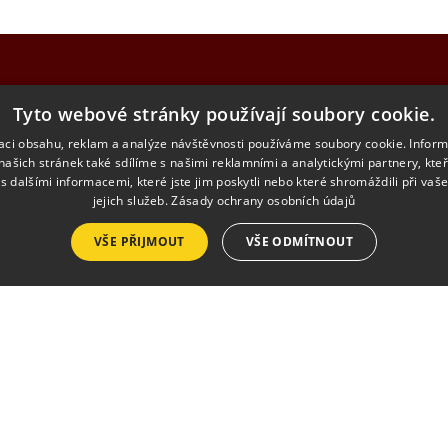
Tyto webové stránky používají soubory cookie.
NU
KONTA
zaci obsahu, reklam a analýze návštěvnosti používáme soubory cookie. Infor
našich stránek také sdílíme s našimi reklamními a analytickými partnery, kte
ZUŠ Moravsk
s dalšími informacemi, které jste jim poskytli nebo které shromáždili při vaš
e
Havlíčkova 9
jejich služeb.
Zásady ochrany osobních údajů
676 02 Morav
VŠE PŘIJMOUT
VŠE ODMÍTNOUT
diče
lerie
zusmb12@gm
kty
+420 724 54
Nastavení cookies