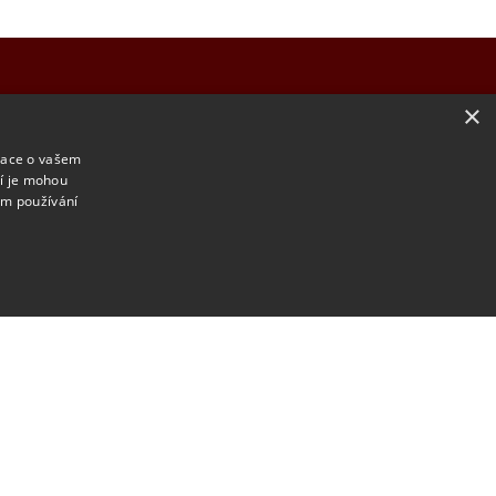
×
KTY
mace o vašem
ří je mohou
Pobočka Jemnice
é Budějovice
em používání
33
Husova 96
ské Budějovice
675 31 Jemnice
ail.com
6 464