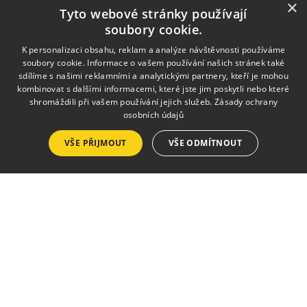
×
Tyto webové stránky používají
soubory cookie.
K personalizaci obsahu, reklam a analýze návštěvnosti používáme
soubory cookie. Informace o vašem používání našich stránek také
sdílíme s našimi reklamními a analytickými partnery, kteří je mohou
kombinovat s dalšími informacemi, které jste jim poskytli nebo které
shromáždili při vašem používání jejich služeb.
Zásady ochrany
MENU
osobních údajů
VŠE PŘIJMOUT
Úvod
VŠE ODMÍTNOUT
O škole
Obory
Pro rodiče
Fotogalerie
Kontakty
KONTAKTY