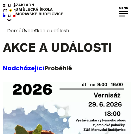
ZÁKLADNÍ
MENU
UMĚLECKÁ ŠKOLA
MORAVSKÉ BUDĚJOVICE
Domů
Úvod
Akce a události
AKCE A UDÁLOSTI
Nadcházející
Proběhlé