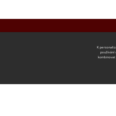
ME
K personali
používání 
Úvod
kombinovat 
O škol
Obory
Pro ro
Fotoga
Kontak