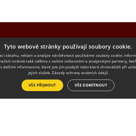
Tyto webové stránky používají soubory cookie.
NU
KONTA
zaci obsahu, reklam a analýze návštěvnosti používáme soubory cookie. Infor
našich stránek také sdílíme s našimi reklamními a analytickými partnery, kte
ZUŠ Moravské
s dalšími informacemi, které jste jim poskytli nebo které shromáždili při vaš
e
Havlíčkova 93
jejich služeb.
Zásady ochrany osobních údajů
676 02 Moravs
VŠE PŘIJMOUT
VŠE ODMÍTNOUT
diče
lerie
zusmb12@gm
ty
+420 724 546