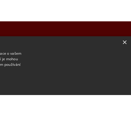
×
KTY
mace o vašem
ří je mohou
Pobočka Jemnice
 Budějovice
em používání
3
Husova 96
ké Budějovice
675 31 Jemnice
ail.com
 464